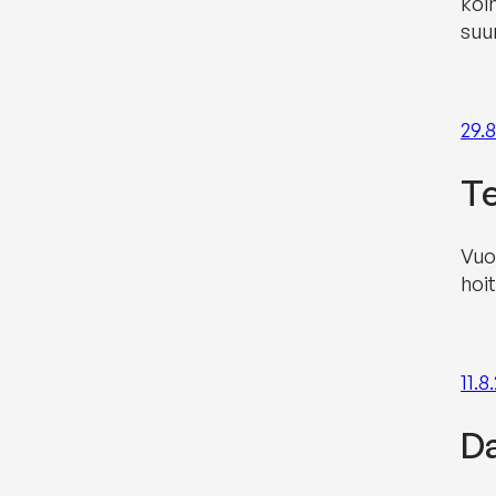
kol
suu
29.
Te
Vuo
hoi
11.8
Da