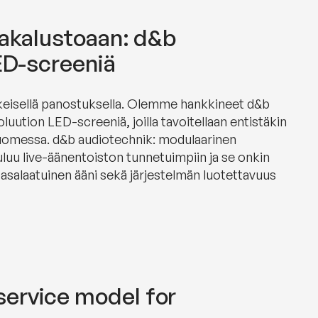
vakalustoaan: d&b
LED-screeniä
skeisellä panostuksella. Olemme hankkineet d&b
luution LED-screeniä, joilla tavoitellaan entistäkin
uomessa. d&b audiotechnik: modulaarinen
luu live-äänentoiston tunnetuimpiin ja se onkin
tasalaatuinen ääni sekä järjestelmän luotettavuus
service model for