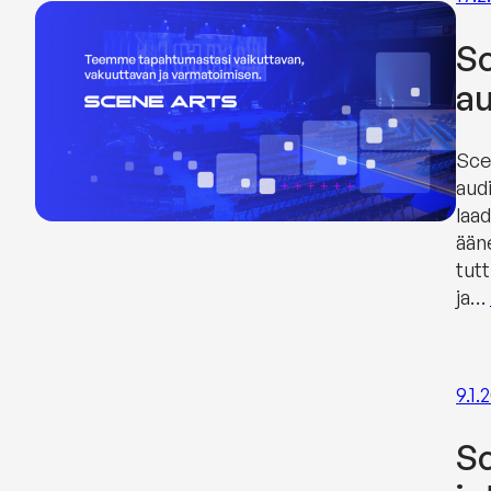
Sc
au
Sce
audi
laa
ään
tutt
ja…
9.1.
Sc