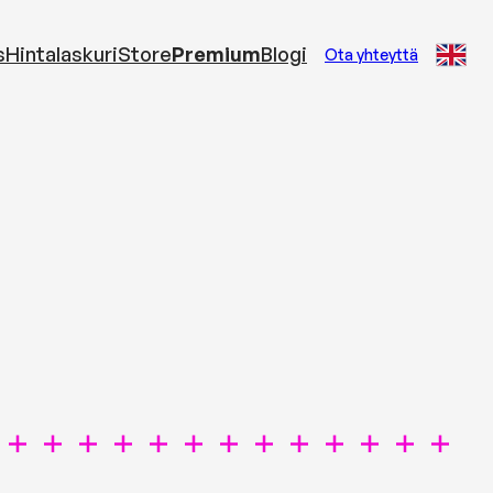
s
Hintalaskuri
Store
Premium
Blogi
Ota yhteyttä