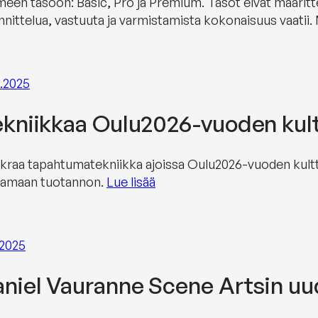
meen tasoon: Basic, Pro ja Premium. Tasot eivät määritt
nnittelua, vastuuta ja varmistamista kokonaisuus vaatii.
8.2025
kniikkaa Oulu2026-vuoden kul
kraa tapahtumatekniikka ajoissa Oulu2026-vuoden kultt
tamaan tuotannon.
Lue lisää
.2025
niel Vauranne Scene Artsin uud