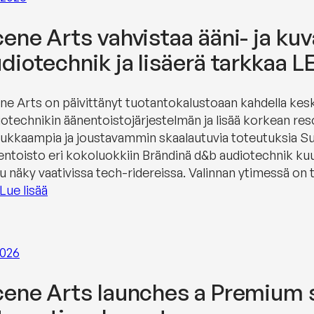
ene Arts vahvistaa ääni- ja ku
diotechnik ja lisäerä tarkkaa 
ne Arts on päivittänyt tuotantokalustoaan kahdella ke
otechnikin äänentoistojärjestelmän ja lisää korkean reso
dukkaampia ja joustavammin skaalautuvia toteutuksia S
entoisto eri kokoluokkiin Brändinä d&b audiotechnik kuu
u näky vaativissa tech-ridereissa. Valinnan ytimessä on 
Lue lisää
2026
ene Arts launches a Premium 