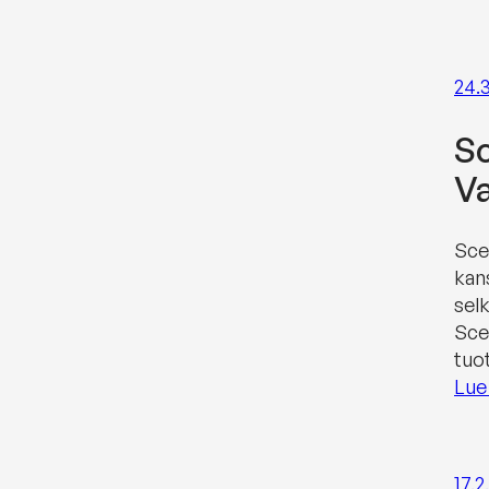
24.
Sc
Va
Sce
kan
sel
Sce
tuo
Lue 
17.2