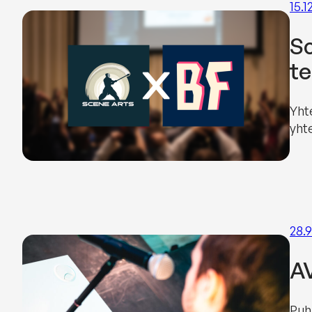
15.1
Sc
te
Yhte
yht
28.
AV
Puhu