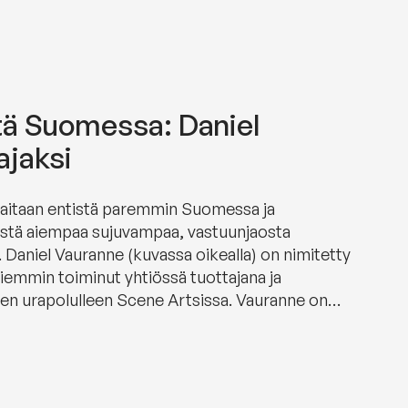
tä Suomessa: Daniel
jaksi
kaitaan entistä paremmin Suomessa ja
östä aiempaa sujuvampaa, vastuunjaosta
 Daniel Vauranne (kuvassa oikealla) on nimitetty
emmin toiminut yhtiössä tuottajana ja
nen urapolulleen Scene Artsissa. Vauranne on…