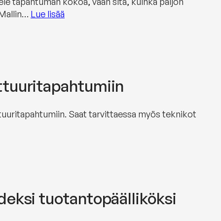
ele tapahtuman kokoa, vaan sitä, kuinka paljon
 Mallin…
Lue lisää
ttuuritapahtumiin
uuritapahtumiin. Saat tarvittaessa myös teknikot
eksi tuotantopäälliköksi