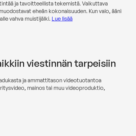
ntää ja tavoitteellista tekemistä. Vaikuttava
 muodostavat eheän kokonaisuuden. Kun valo, ääni
alle vahva muistijälki.
Lue lisää
kiin viestinnän tarpeisiin
aadukasta ja ammattitason videotuotantoa
en yritysvideo, mainos tai muu videoproduktio,