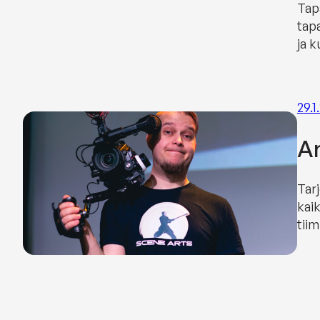
Tap
tap
ja k
29.1
Am
Tar
kaik
tii