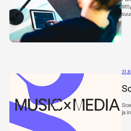
lii
suu
31.8
S
Sce
ja i