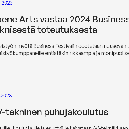
2.2023
ene Arts vastaa 2024 Business 
knisestä toteutuksesta
istyön myötä Business Festivalin odotetaan nousevan uudel
eistyökumppaneille entistäkin rikkaampia ja monipuoli
9.2023
-tekninen puhujakoulutus
jille, kouluttajille ja esiintyjille kaivataan AV-tekniik