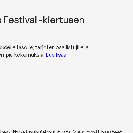
Festival -kiertueen
le tasolle, tarjoten osallistujille ja
sempia kokemuksia.
Lue lisää
kaan keskittyvää puhujakoulutusta. Yleisimmät haasteet