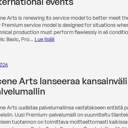
ternational events
ne Arts is renewing its service model to better meet th
 Premium service model is designed for situations where 
hnical production must perform flawlessly in all conditi
els: Basic, Pro…
Lue lisää
2026
ene Arts lanseeraa kansainväl
lvelumallin
ne Arts uudistaa palvelumallinsa vastatakseen entistä p
eisiin. Uusi Premium-palvelumalli on suunniteltu tilantei
nisen tuotannon on toimittava moitteettomasti kaikissa 