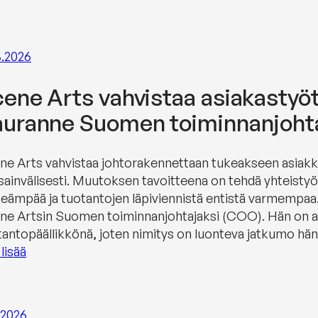
3.2026
ene Arts vahvistaa asiakastyö
uranne Suomen toiminnanjohta
ne Arts vahvistaa johtorakennettaan tukeakseen asiak
sainvälisesti. Muutoksen tavoitteena on tehdä yhteisty
keämpää ja tuotantojen läpiviennistä entistä varmempaa.
ne Artsin Suomen toiminnanjohtajaksi (COO). Hän on ai
tantopäällikkönä, joten nimitys on luonteva jatkumo hä
lisää
.2026