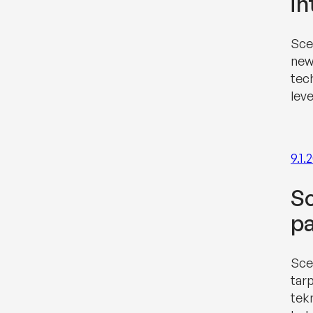
in
Sce
new
tec
lev
9.1.
Sc
pa
Sce
tarp
tek