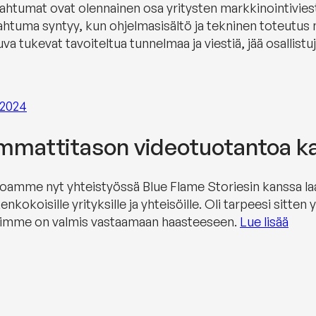
ahtumat ovat olennainen osa yritysten markkinointiviesti
ahtuma syntyy, kun ohjelmasisältö ja tekninen toteutus
uva tukevat tavoiteltua tunnelmaa ja viestiä, jää osallistuj
.2024
mattitason videotuotantoa kaik
joamme nyt yhteistyössä Blue Flame Storiesin kanssa l
enkokoisille yrityksille ja yhteisöille. Oli tarpeesi sitt
mimme on valmis vastaamaan haasteeseen.
Lue lisää