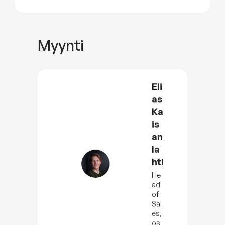
Myynti
Eli
as
Ka
is
an
la
hti
He
ad
of
Sal
es,
os