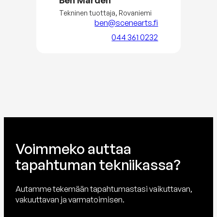
Tekninen tuottaja, Rovaniemi
ben@scenearts.fi
044 361 0232
Voimmeko auttaa
tapahtuman tekniikassa?
Autamme tekemään tapahtumastasi vaikuttavan,
vakuuttavan ja varmatoimisen.