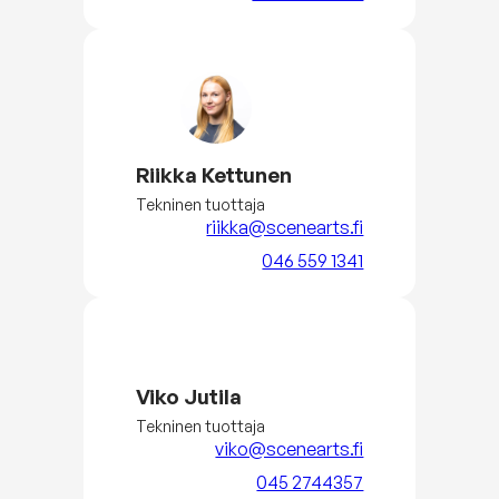
Riikka Kettunen
Tekninen tuottaja
riikka@scenearts.fi
046 559 1341
Viko Jutila
Tekninen tuottaja
viko@scenearts.fi
045 2744357