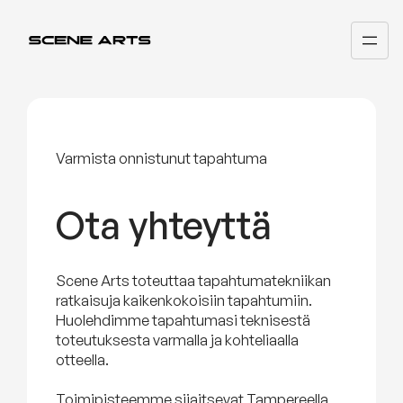
Siirry
sisältöön
Varmista onnistunut tapahtuma
Ota yhteyttä
Scene Arts toteuttaa tapahtumatekniikan
ratkaisuja kaikenkokoisiin tapahtumiin.
Huolehdimme tapahtumasi teknisestä
toteutuksesta varmalla ja kohteliaalla
otteella.
Toimipisteemme sijaitsevat Tampereella,