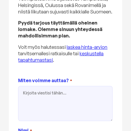
Helsingissä, Oulussa sekä Rovanimellä ja
niistä liikutaan sujuvasti kaikkialle Suomeen.
Pyydä tarjous täyttämällä oheinen
lomake. Olemme sinuun yhteydessä
mahdollisimman pian.
Voit myös halutessasi
laskea hinta-arvion
tarvitsemallesi ratkaisulle tai
keskustella
tapahtumastasi
.
Miten voimme auttaa?
*
Nimi
*