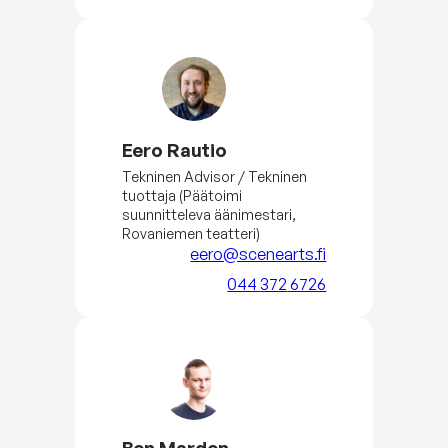
Eero Rautio
Tekninen Advisor / Tekninen
tuottaja (Päätoimi
suunnitteleva äänimestari,
Rovaniemen teatteri)
eero@scenearts.fi
044
372
6726
Ben Marden