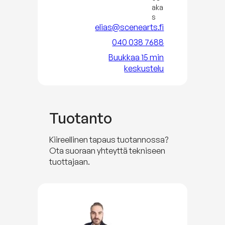
aka
s
elias@scenearts.fi
040 038 7688
Buukkaa 15 min
keskustelu
Tuotanto
Kiireellinen tapaus tuotannossa?
Ota suoraan yhteyttä tekniseen
tuottajaan.