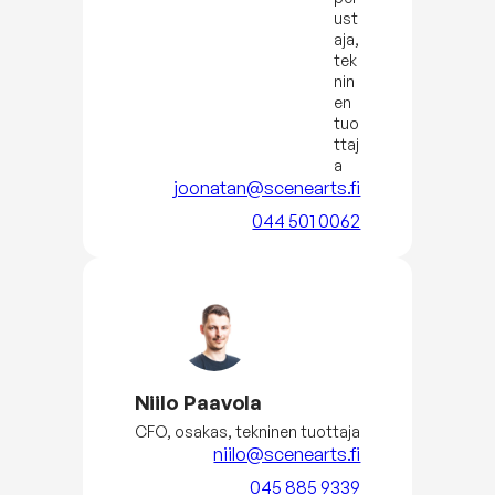
ust
aja,
tek
nin
en
tuo
ttaj
a
joonatan@scenearts.fi
044 501 0062
Niilo Paavola
CFO, osakas, tekninen tuottaja
niilo@scenearts.fi
045 885 9339