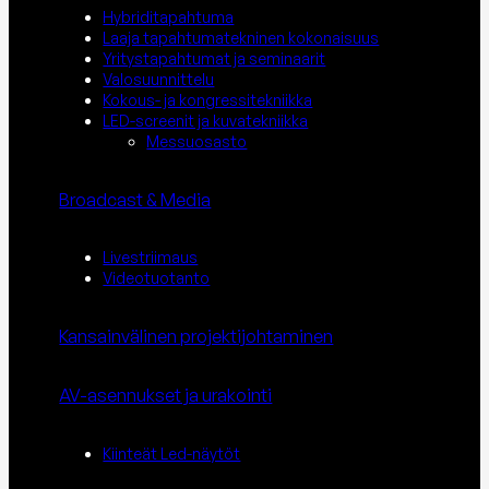
Hybriditapahtuma
Laaja tapahtumatekninen kokonaisuus
Yritystapahtumat ja seminaarit
Valosuunnittelu
Kokous- ja kongressitekniikka
LED-screenit ja kuvatekniikka
Messuosasto
Broadcast & Media
Livestriimaus
Videotuotanto
Kansainvälinen projektijohtaminen
AV-asennukset ja urakointi
Kiinteät Led-näytöt