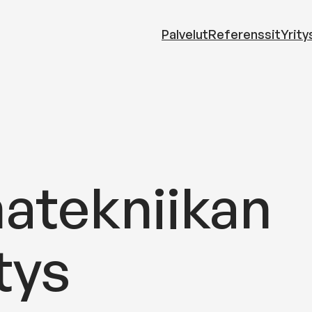
Palvelut
Referenssit
Yrity
atekniikan
tys