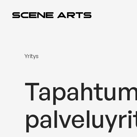
Siirry
sisältöön
Yritys
Tapahtum
palveluyri