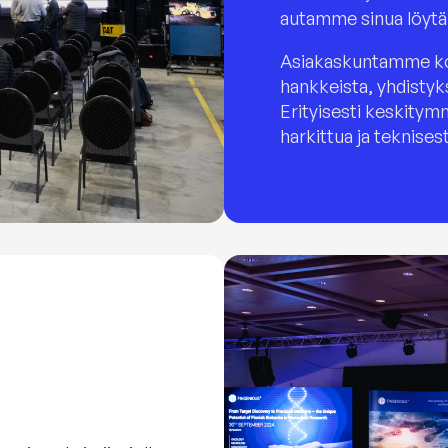
autamme sinua löytä
Asiakaskuntamme koos
hankkeista, yhdistyks
Erityisesti keskitymm
harkittua ja teknises