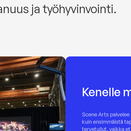
nuus ja työhyvinvointi.
Kenelle
Scene Arts palvelee 
kuin ensimmäistä tap
tervetullut, vaikka et 