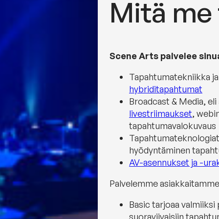
Mitä me
Scene Arts palvelee sinua 
Tapahtumatekniikka ja t
hybriditapahtumat
Broadcast & Media, eli 
livestriimaukset
, webi
tapahtumavalokuvaus
Tapahtumateknologiat, 
hyödyntäminen tapaht
AV-asennukset ja -urak
Palvelemme asiakkaitamm
Basic tarjoaa valmiiks
suoraviivaisiin tapahtu