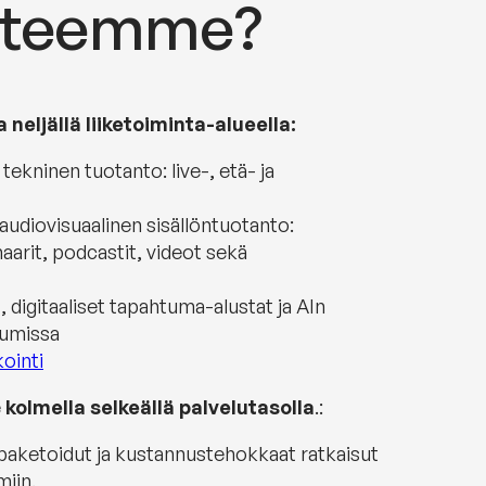
 teemme?
neljällä liiketoiminta-alueella:
ekninen tuotanto: live-, etä- ja
audiovisuaalinen sisällöntuotanto:
naarit, podcastit, videot sekä
digitaaliset tapahtuma-alustat ja AIn
umissa
ointi
e
kolmella selkeällä palvelutasolla
.:
i paketoidut ja kustannustehokkaat ratkaisut
miin.