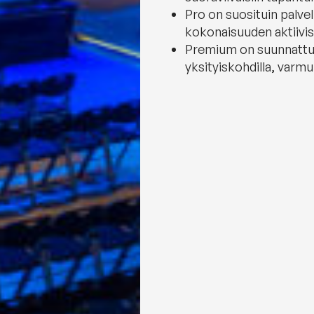
Pro on suosituin palve
kokonaisuuden aktiivis
Premium on suunnattu br
yksityiskohdilla, varmu