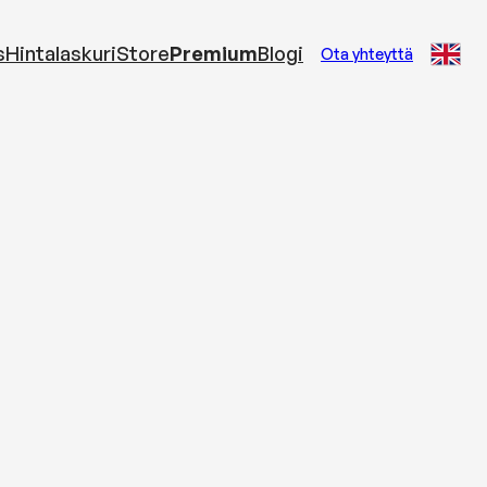
s
Hintalaskuri
Store
Premium
Blogi
Ota yhteyttä