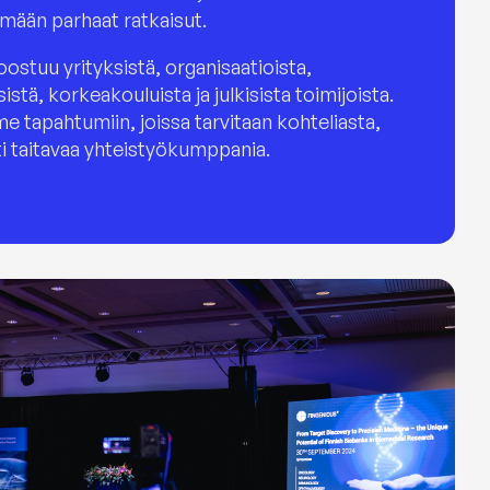
mään parhaat ratkaisut.
tuu yrityksistä, organisaatioista,
istä, korkeakouluista ja julkisista toimijoista.
e tapahtumiin, joissa tarvitaan kohteliasta,
ti taitavaa yhteistyökumppania.