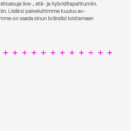
kaisuja live-, etä- ja hybriditapahtumiin.
iin. Lisäksi palveluihimme kuuluu av-
mme on saada sinun brändisi loistamaan