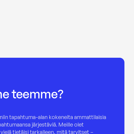
 me teemme?
niin tapahtuma-alan kokeneita ammattilaisia
ahtumaansa järjestäviä. Meille olet
vielä tietäisi tarkalleen, mitä tarvitset –