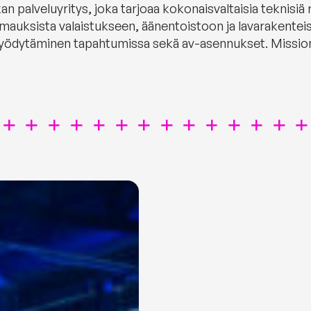
alveluyritys, joka tarjoaa kokonaisvaltaisia teknisiä rat
mauksista valaistukseen, äänentoistoon ja lavarakenteis
hyödytäminen tapahtumissa sekä av-asennukset. Missio