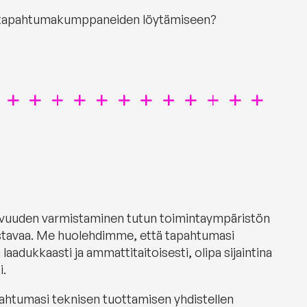
n tapahtumakumppaneiden löytämiseen?
vuuden varmistaminen tutun toimintaympäristön
aastavaa. Me huolehdimme, että tapahtumasi
aadukkaasti ja ammattitaitoisesti, olipa sijaintina
i.
tumasi teknisen tuottamisen yhdistellen