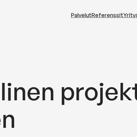
Palvelut
Referenssit
Yrity
inen projekt
en