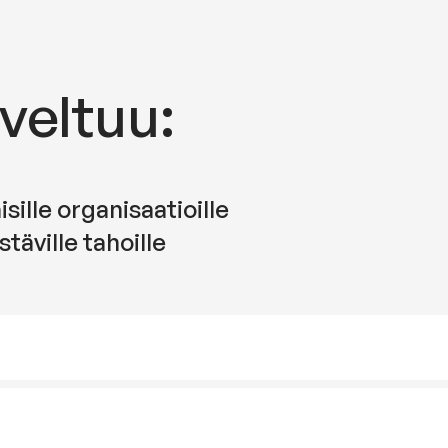
veltuu:
sille organisaatioille
äville tahoille