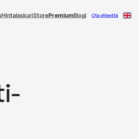
s
Hintalaskuri
Store
Premium
Blogi
Ota yhteyttä
i­