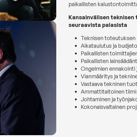
paikallisten kalustontoimitt
Kansainvälisen teknisen
seuraavista palasista
Teknisen toteutuksen 
Aikataulutus ja budjeto
Paikallisten toimittajien
Paikallisten lainsäädän
Ongelmien ennakointi 
Vianmääritys ja teknine
Vastaava tekninen tuot
Ammattitaitoinen tiimi
Johtaminen ja työnjak
Kokonaisvaltainen proje