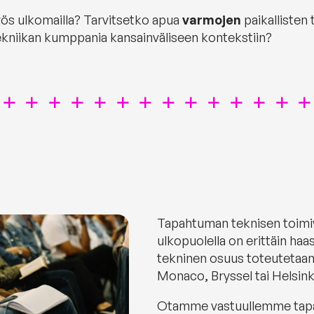
s ulkomailla? Tarvitsetko apua
varmojen
paikalliste
kniikan kumppania kansainväliseen kontekstiin?
Tapahtuman teknisen toimi
ulkopuolella on erittäin h
tekninen osuus toteutetaan l
Monaco, Bryssel tai Helsink
Otamme vastuullemme tapah