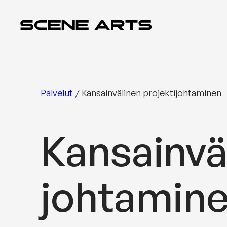
Siirry
sisältöön
Palvelut
/
Kansainvälinen projektijohtaminen
Kansainväl
johtamin