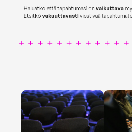
Haluatko että tapahtumasi on
vaikuttava
myö
Etsitkö
vakuuttavasti
viestivää tapahtumate