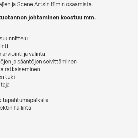
ajien ja Scene Artsin tiimin osaamista.
 tuotannon johtaminen koostuu mm.
suunnittelu
inti
 arviointi ja valinta
töjen ja sääntöjen selvittäminen
ja ratkaiseminen
n tuki
taja
o tapahtumapaikalla
ktin hallinta