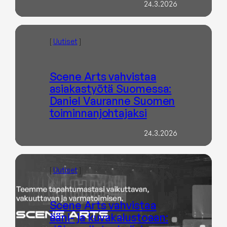
24.3.2026
[
Uutiset
]
Scene Arts vahvistaa
asiakastyötä Suomessa:
Daniel Vauranne Suomen
toiminnanjohtajaksi
24.3.2026
[
Uutiset
]
Scene Arts vahvistaa
ääni- ja kuvakalustoaan: