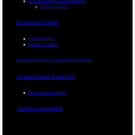
LED-screenit ja kuvatekniikka
Messuosasto
Broadcast & Media
Livestriimaus
Videotuotanto
Kansainvälinen projektijohtaminen
AV-asennukset ja urakointi
Kiinteät Led-näytöt
Tapahtuma­järjestäjä