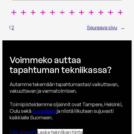
1
2
Seuraava sivu
→
Voimmeko auttaa
tapahtuman tekniikassa?
Autamme tekemään tapahtumastasi vaikuttavan,
vakuuttavan ja varmatoimisen.
Toimipisteidemme sijainnit ovat Tampere, Helsinki,
Oulu sekä
Rovaniemi
ja niistä liikutaan sujuvasti
kaikkialle Suomeen.
Ota yhteyttä
Laske tekniikan hinta