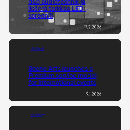
d&b audiotechnik ja
lisäerä tarkkaa LED-
screeniä
17.2.2026
[
Uutiset
]
Scene Arts launches a
Premium service model
for international events
9.1.2026
[
Uutiset
]