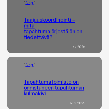
[
Blogi
]
Taajuuskoordinointi –
mitä
tapahtumajärjestäjän on
tiedettävä?
7.7.2025
[
Blogi
]
Tapahtumatoimisto on
onnistuneen tapahtuman
kulmakivi
16.3.2025