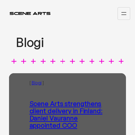
Siirry
sisältöön
Blogi
[
Blogi
]
Scene Arts strengthens
client delivery in Finland:
Daniel Vauranne
appointed COO