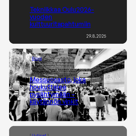
Tekniikkaa Oulu2026-
vuoden
kulttuuritapahtumiin
29.8.2025
[
Blogi
]
Messuosasto, joka
houkuttelee
pysähtymään –
käytännön vinkit
22.8.2025
[
Uutiset
]