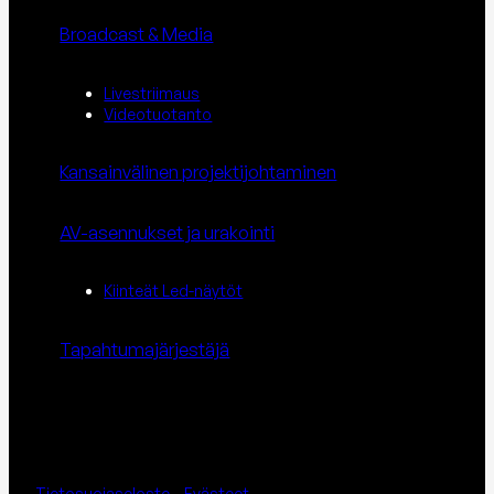
Broadcast & Media
Livestriimaus
Videotuotanto
Kansainvälinen projektijohtaminen
AV-asennukset ja urakointi
Kiinteät Led-näytöt
Tapahtuma­järjestäjä
Tietosuojaseloste
–
Evästeet