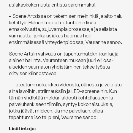
asiakaskokemusta entistä paremmaksi.
– Scene Artsissa on tekemisen meininkiä ja aito halu
kehittyä. Haluan tuoda tuotantoihin lisää
ennakoivuutta, sujuvampia prosesseja ja sellaista
varmuutta, jonka asiakas huomaa heti
ensimmäisessä yhteydenpidossa, Vauranne sanoo.
Scene Artsin vahvuus on tapahtumatekniikan laaja-
alainen hallinta. Vauranteen mukaan juuri eri osa-
alueiden saumaton yhdistäminen tekee työstä
erityisen kiinnostavaa:
– Toteutamme kaikkea videosta, äänestä ja valoista
aina lavoihin, striimauksiin ja LED-screeneihin. Kun
tämän yhdistää meidän aidosti kohteliaaseen ja
palveluhenkiseen tiimiin, syntyy kokonaisuuksia,
jotka jäävät mieleen. Ja me palvellaan, olipa
tapahtuma iso tai pieni, Vauranne sanoo.
Lisätietoja: