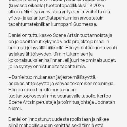
(kuvassa oikealla) tuotantopäälliköksi 1.8.2025
alkaen. Nimitys vahvistaa yrityksen tavoitetta olla
yritys- ja asiantuntijatapahtumien arvostetuin
tapahtumatekniikan kumppani Suomessa.
Daniel on tuttu kasvo Scene Artsin tuotannoista ja
on jo osoittanut kykynsä viedä projekteja maaliin
hallitusti ja hyvällä fiiliksellä. Hän yhdistää luontevasti
asiakaslähtöisyyden, tiimin tukemisen ja
kokonaisuuksien hallinnan, eli juuri ne ominaisuudet,
joilla syntyy onnistuneita tapahtumia.
– Daniel tuo mukanaan järjestelmällisyyttä,
asiakaslähtöisyyttä ja vahvaa tekemisen meininkiä.
Hän on oikea henkilö nostamaan
tuotantoprosessimme seuraavalle tasolle, kertoo
Scene Artsin perustaja ja toimitusjohtaja Joonatan
Niemi.
Daniel on innostunut uudesta roolistaan ja näkee
siinä mahdollisuuden kehittää sekä tiimiä että