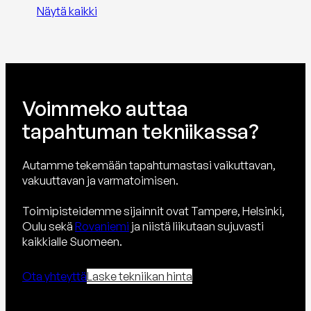
Näytä kaikki
Voimmeko auttaa
tapahtuman tekniikassa?
Autamme tekemään tapahtumastasi vaikuttavan,
vakuuttavan ja varmatoimisen.
Toimipisteidemme sijainnit ovat Tampere, Helsinki,
Oulu sekä
Rovaniemi
ja niistä liikutaan sujuvasti
kaikkialle Suomeen.
Ota yhteyttä
Laske tekniikan hinta