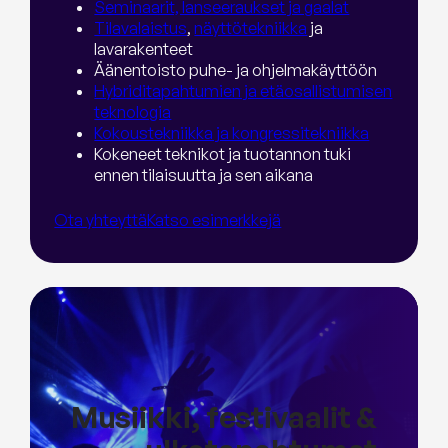
Seminaarit, lanseeraukset ja gaalat
Tilavalaistus
,
näyttötekniikka
ja
lavarakenteet
Äänentoisto puhe- ja ohjelmakäyttöön
Hybriditapahtumien ja etäosallistumisen
teknologia
Kokoustekniikka ja kongressitekniikka
Kokeneet teknikot ja tuotannon tuki
ennen tilaisuutta ja sen aikana
Ota yhteyttä
Katso esimerkkejä
Musiikki, festivaalit &