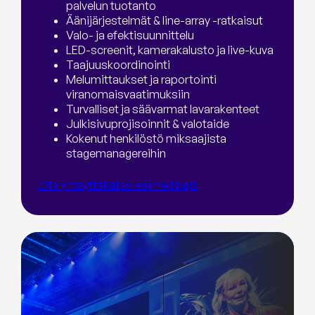
palvelun tuotanto
Äänijärjestelmät & line-array -ratkaisut
Valo- ja efektisuunnittelu
LED-screenit, kamerakalusto ja live-kuva
Taajuuskoordinointi
Melumittaukset ja raportointi
viranomaisvaatimuksiin
Turvalliset ja säävarmat lavarakenteet
Julkisivuprojisoinnit & valotaide
Kokenut henkilöstö miksaajista
stagemanagereihin
Ota yhteyttä
Katso esimerkkejä