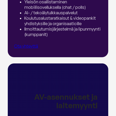
Yleisön osallistaminen
mobiilisovelluksella (chat / polls)
AI- / tekoälytulkkauspalvelut
Koulutusalustaratkaisut & videopankit
yhdistyksille ja organisaatioille
Ilmoittautumisjärjestelmä ja lipunmyynti
(kumppanit)
Ota yhteyttä
AV-asennukset ja
laitemyynti