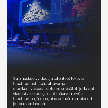
Broadcast & Media
Tavoita yleisösi laajemmin ja jatka
vaikuttavuutta tapahtuman jälkeen.
Striimaukset, videot ja tallenteet tekevät
tapahtumasta toistettavan ja
monikanavaisen. Tuotamme sisällöt, joilla viet
viestisi verkkoon ja saat lisäarvoa myös
tapahtuman jälkeen, aina brändin mukaisesti
ja korkealla laadulla.