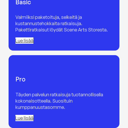
Basic
Valmiiksi paketoituja, selkeitä ja
kustannustehokkaita ratkaisuja.
Pakettiratkaisut löydät Scene Arts Storesta.
Lue lisää
Pro
Täyden palvelun ratkaisuja tuotannollisella
kokonaisotteella. Suosituin
kumppanuustasomme.
Lue lisää