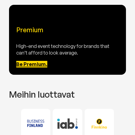
Premium
High-end event technology for brands that
can’t afford to look average.
Be Premium.
Meihin luottavat