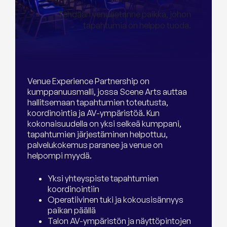
Tehdään venuestanne paikka, johon
tapahtumia on helppo tuoda.
Venue Experience Partnership on
kumppanuusmalli, jossa Scene Arts auttaa
hallitsemaan tapahtumien toteutusta,
koordinointia ja AV-ympäristöä. Kun
kokonaisuudella on yksi selkeä kumppani,
tapahtumien järjestäminen helpottuu,
palvelukokemus paranee ja venue on
helpompi myydä.
Yksi yhteyspiste tapahtumien
koordinointiin
Operatiivinen tuki ja kokousisännyys
paikan päällä
Talon AV-ympäristön ja näyttöpintojen