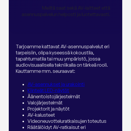
Meiltä saat sekä AV-laitteet että
asennuspalvelun helposti ja luotettavasti.
Tarjoamme kattavat AV-asennuspalvelut eri
tarpeisiin, olipa kyseessä kokoustila,
tapahtumatila tai muu ympäristö, jossa
audiovisuaalisella tekniikalla on tärkeä rooli.
Kauttamme mm. seuraavat:
AV-asennukset ja urakointi
Kiinteät LED-näytöt
Äänentoistojärjestelmät
Valojärjestelmät
Projektorit ja näytöt
AV-kalusteet
Videoneuvotteluratkaisujen toteutus
Räätälöidyt AV-ratkaisut eri