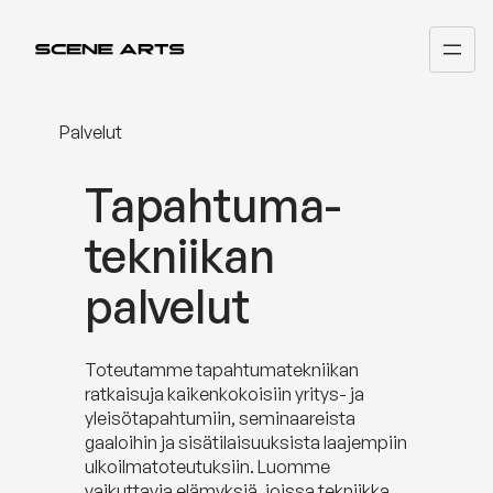
Siirry
sisältöön
Palvelut
Tapahtuma­
tekniikan
palvelut
Toteutamme tapahtumatekniikan
ratkaisuja kaikenkokoisiin yritys- ja
yleisötapahtumiin, seminaareista
gaaloihin ja sisätilaisuuksista laajempiin
ulkoilmatoteutuksiin. Luomme
vaikuttavia elämyksiä, joissa tekniikka