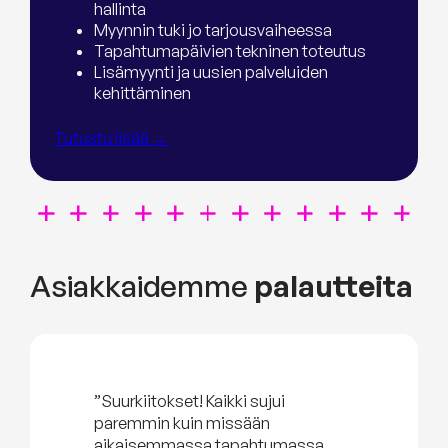
hallinta
Myynnin tuki jo tarjousvaiheessa
Tapahtumapäivien tekninen toteutus
Lisämyynti ja uusien palveluiden
kehittäminen
Tutustu lisää
→
Asiakkaidemme
palautteita
”Suurkiitokset! Kaikki sujui
paremmin kuin missään
aikaisemmassa tapahtumassa,