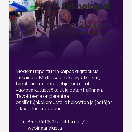
teknologiat
Tekoäly (AI) & digitaaliset työkalut
tapahtuman hallintaan, osallistamiseen ja
seurantaan.
Moderni tapahtuma kaipaa digitaalisia
ratkaisuja. Meiltä saat tekoälyratkaisut,
tapahtuma-alustat, ohjelmakartat,
vuorovaikutustyökalut ja datan hallinnan.
Tavoitteena on parantaa
osallistujakokemusta ja helpottaa järjestäjän
arkea, alusta loppuun.
Brändättävä tapahtuma- /
webinaarialusta