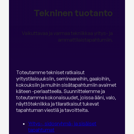
Tekninen tuotanto
Vaikuttavaa ja varmaa tekniikkaa yritys- ja
ammattilaistapahtumiin.
Toteutamme tekniset ratkaisut
yritystilaisuuksiin, seminaareihin, gaaloihin,
kokouksiin ja muihin sisätapahtumiin avaimet
käteen -periaatteella. Suunnittelemme ja
toteutamme kokonaisuudet, joissa ääni, valo,
näyttötekniikka ja tilaratkaisut tukevat
tapahtuman viestiä ja tavoitteita.
Yritys-, sidosryhmä- ja sisäiset
tapahtumat