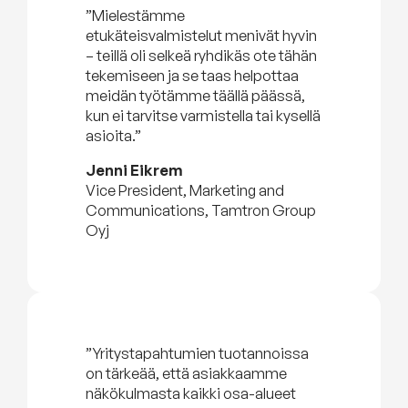
”Mielestämme
etukäteisvalmistelut menivät hyvin
– teillä oli selkeä ryhdikäs ote tähän
tekemiseen ja se taas helpottaa
meidän työtämme täällä päässä,
kun ei tarvitse varmistella tai kysellä
asioita.”
Jenni Eikrem
Vice President, Marketing and
Communications, Tamtron Group
Oyj
”Yritystapahtumien tuotannoissa
on tärkeää, että asiakkaamme
näkökulmasta kaikki osa-alueet