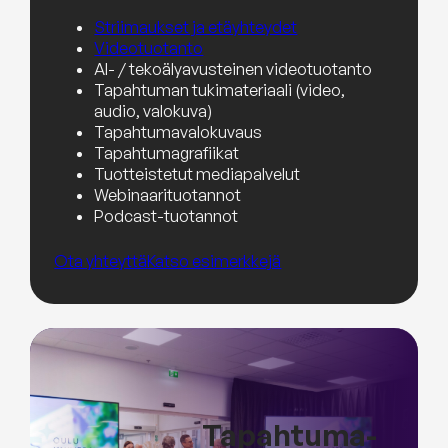
Striimaukset ja etäyhteydet
Videotuotanto
AI- / tekoälyavusteinen videotuotanto
Tapahtuman tukimateriaali (video,
audio, valokuva)
Tapahtumavalokuvaus
Tapahtumagrafiikat
Tuotteistetut mediapalvelut
Webinaarituotannot
Podcast-tuotannot
Ota yhteyttä
Katso esimerkkejä
Tapahtuma­