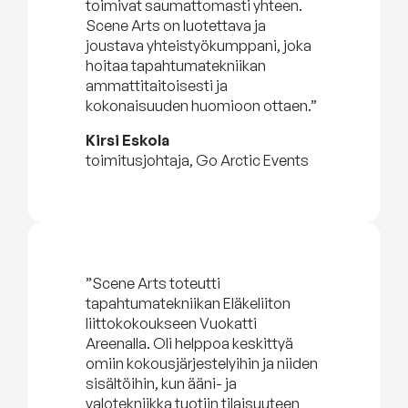
toimivat saumattomasti yhteen.
Scene Arts on luotettava ja
joustava yhteistyökumppani, joka
hoitaa tapahtumatekniikan
ammattitaitoisesti ja
kokonaisuuden huomioon ottaen.”
Kirsi Eskola
toimitusjohtaja, Go Arctic Events
”Scene Arts toteutti
tapahtumatekniikan Eläkeliiton
liittokokoukseen Vuokatti
Areenalla. Oli helppoa keskittyä
omiin kokousjärjestelyihin ja niiden
sisältöihin, kun ääni- ja
valotekniikka tuotiin tilaisuuteen