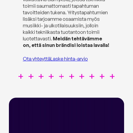
toimii saumattomasti tapahtuman
tavoitteiden tukena. Yritystapahtumien
lisäksi tarjoamme osaamista myös
musiikki- ja ulkotilaisuuksiin, jolloin
kaikki tekniikasta tuotantoon toimii
luotettavasti.
Meidän tehtävämme
on, että sinun brändisi loistaa lavalla!
Ota yhteyttä
Laske hinta-arvio