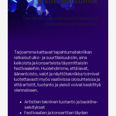
ulkotapahtumat
Tekniikkaa, joka pitää show’n käynnissä
tilanteessa kuin tilanteessa.
Tarjoamme kattavat tapahtumatekniikan
ratkaisut ulko- ja suurtilaisuuksiin, aina
keikoista ja konserteista täysmittaisiin
festivaaleihin. Huolehdimme, että lavat,
äänentoisto, valot ja näyttötekniikka toimivat
luotettavasti myös vaativissa olosuhteissa ja
että artistit, tuotanto ja yleisö voivat keskittyä
olennaiseen.
Artistien tekninen tuotanto ja backline-
selvitykset
Festivaalien ja konserttien täyden