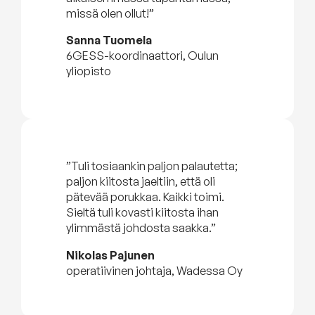
missä olen ollut!”
Sanna Tuomela
6GESS-koordinaattori, Oulun
yliopisto
”Tuli tosiaankin paljon palautetta;
paljon kiitosta jaeltiin, että oli
pätevää porukkaa. Kaikki toimi.
Sieltä tuli kovasti kiitosta ihan
ylimmästä johdosta saakka.”
Nikolas Pajunen
operatiivinen johtaja, Wadessa Oy