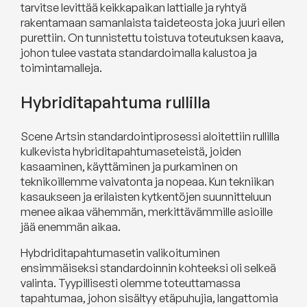
tarvitse levittää keikkapaikan lattialle ja ryhtyä
rakentamaan samanlaista taideteosta joka juuri eilen
purettiin. On tunnistettu toistuva toteutuksen kaava,
johon tulee vastata standardoimalla kalustoa ja
toimintamalleja.
Hybriditapahtuma rullilla
Scene Artsin standardointiprosessi aloitettiin rullilla
kulkevista hybriditapahtumaseteistä, joiden
kasaaminen, käyttäminen ja purkaminen on
teknikoillemme vaivatonta ja nopeaa. Kun tekniikan
kasaukseen ja erilaisten kytkentöjen suunnitteluun
menee aikaa vähemmän, merkittävämmille asioille
jää enemmän aikaa.
Hybdriditapahtumasetin valikoituminen
ensimmäiseksi standardoinnin kohteeksi oli selkeä
valinta. Tyypillisesti olemme toteuttamassa
tapahtumaa, johon sisältyy etäpuhujia, langattomia