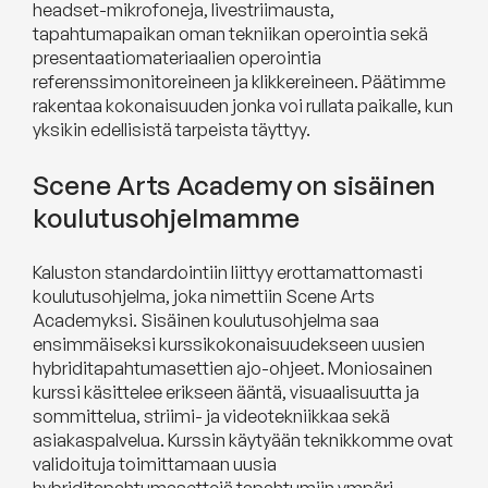
headset-mikrofoneja, livestriimausta,
tapahtumapaikan oman tekniikan operointia sekä
presentaatiomateriaalien operointia
referenssimonitoreineen ja klikkereineen. Päätimme
rakentaa kokonaisuuden jonka voi rullata paikalle, kun
yksikin edellisistä tarpeista täyttyy.
Scene Arts Academy on sisäinen
koulutusohjelmamme
Kaluston standardointiin liittyy erottamattomasti
koulutusohjelma, joka nimettiin Scene Arts
Academyksi. Sisäinen koulutusohjelma saa
ensimmäiseksi kurssikokonaisuudekseen uusien
hybriditapahtumasettien ajo-ohjeet. Moniosainen
kurssi käsittelee erikseen ääntä, visuaalisuutta ja
sommittelua, striimi- ja videotekniikkaa sekä
asiakaspalvelua. Kurssin käytyään teknikkomme ovat
validoituja toimittamaan uusia
hybriditapahtumasettejä tapahtumiin ympäri