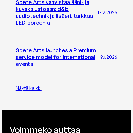
Scene Arts vahvistaa ääni- ja
kuvakalustoaan: d&b
17.2.2026
audiotechnik ja lisäerä tarkkaa
LED-screeniä
Scene Arts launches a Premium
service model for international
9.1.2026
events
Näytä kaikki
Voimmeko auttaa