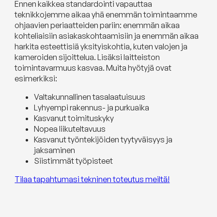
Ennen kaikkea standardointi vapauttaa
teknikkojemme aikaa yhä enemmän toimintaamme
ohjaavien periaatteiden pariin: enemmän aikaa
kohteliaisiin asiakaskohtaamisiin ja enemmän aikaa
harkita esteettisiä yksityiskohtia, kuten valojen ja
kameroiden sijoittelua. Lisäksi laitteiston
toimintavarmuus kasvaa. Muita hyötyjä ovat
esimerkiksi:
Valtakunnallinen tasalaatuisuus
Lyhyempi rakennus- ja purkuaika
Kasvanut toimituskyky
Nopea liikuteltavuus
Kasvanut työntekijöiden tyytyväisyys ja
jaksaminen
Siistimmät työpisteet
Tilaa tapahtumasi tekninen toteutus meiltä!