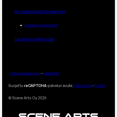
AV-asennukset ja urakointi
Kiinteät Led-näytöt
Tapahtuma­järjestäjä
Tietosuojaseloste
–
Evästeet
Suojattu
reCAPTCHA
-palvelun avulla
Tietosuoja
–
Ehdot
© Scene Arts Oy 2025