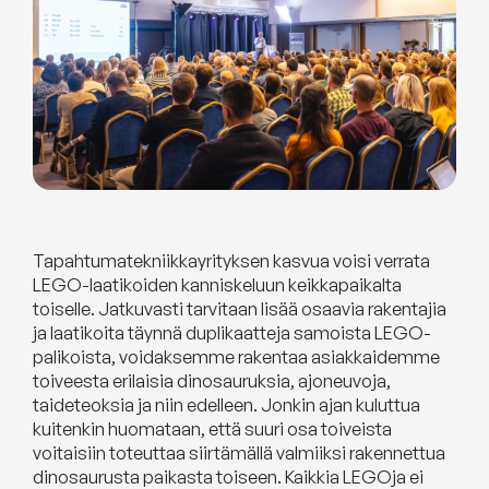
Tapahtumatekniikkayrityksen kasvua voisi verrata
LEGO-laatikoiden kanniskeluun keikkapaikalta
toiselle. Jatkuvasti tarvitaan lisää osaavia rakentajia
ja laatikoita täynnä duplikaatteja samoista LEGO-
palikoista, voidaksemme rakentaa asiakkaidemme
toiveesta erilaisia dinosauruksia, ajoneuvoja,
taideteoksia ja niin edelleen. Jonkin ajan kuluttua
kuitenkin huomataan, että suuri osa toiveista
voitaisiin toteuttaa siirtämällä valmiiksi rakennettua
dinosaurusta paikasta toiseen. Kaikkia LEGOja ei