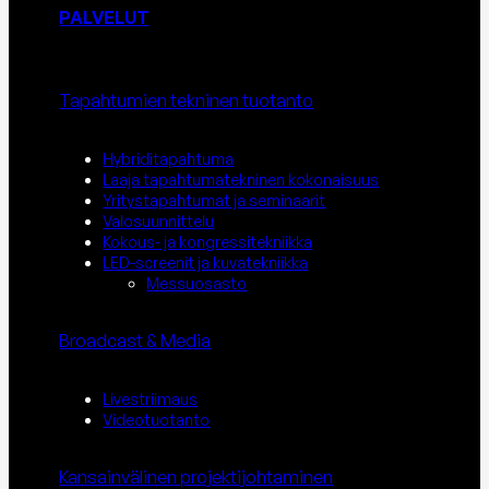
PALVELUT
Tapahtumien tekninen tuotanto
Hybriditapahtuma
Laaja tapahtumatekninen kokonaisuus
Yritystapahtumat ja seminaarit
Valosuunnittelu
Kokous- ja kongressitekniikka
LED-screenit ja kuvatekniikka
Messuosasto
Broadcast & Media
Livestriimaus
Videotuotanto
Kansainvälinen projektijohtaminen