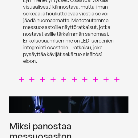
kymmenet yritykset. Osastosi voi olla
visuaalisesti kiinnostava, mutta ilman
selkeää ja houkuttelevaa viestiä se voi
jäädä huomaamatta. Me toteutamme
messuosastoille näyttöratkaisut, jotka
nostavat esille tärkeimmän sanomasi.
Erikoisosaamisemme on LED-screenien
integrointi osastolle – ratkaisu, joka
pysäyttää kävijät sekä tuo sisältösi
eloon.
Miksi panostaa
messuosaston