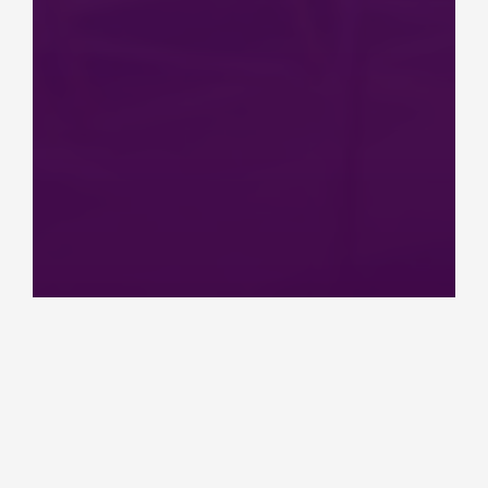
Tee
messuosa
stostasi