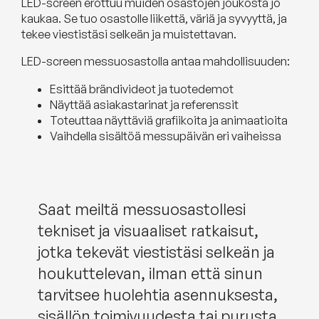
LED-screen erottuu muiden osastojen joukosta jo
kaukaa. Se tuo osastolle liikettä, väriä ja syvyyttä, ja
tekee viestistäsi selkeän ja muistettavan.
LED-screen messuosastolla antaa mahdollisuuden:
Esittää brändivideot ja tuotedemot
Näyttää asiakastarinat ja referenssit
Toteuttaa näyttäviä grafiikoita ja animaatioita
Vaihdella sisältöä messupäivän eri vaiheissa
Saat meiltä messuosastollesi
tekniset ja visuaaliset ratkaisut,
jotka tekevät viestistäsi selkeän ja
houkuttelevan, ilman että sinun
tarvitsee huolehtia asennuksesta,
sisällön toimivuudesta tai purusta