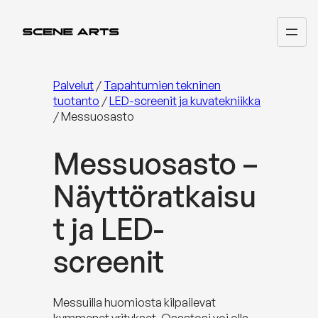
Siirry
sisältöön
Palvelut
/
Tapahtumien tekninen
tuotanto
/
LED-screenit ja kuvatekniikka
/
Messuosasto
Messuosasto –
Näyttöratkaisu
t ja LED-
screenit
Messuilla huomiosta kilpailevat