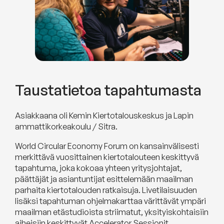
Taustatietoa tapahtumasta
Asiakkaana oli Kemin Kiertotalouskeskus ja Lapin
ammattikorkeakoulu / Sitra.
World Circular Economy Forum on kansainvälisesti
merkittävä vuosittainen kiertotalouteen keskittyvä
tapahtuma, joka kokoaa yhteen yritysjohtajat,
päättäjät ja asiantuntijat esittelemään maailman
parhaita kiertotalouden ratkaisuja. Livetilaisuuden
lisäksi tapahtuman ohjelmakarttaa värittävät ympäri
maailman etästudioista striimatut, yksityiskohtaisiin
aiheisiin keskittyvät Accelerator Sessionit.