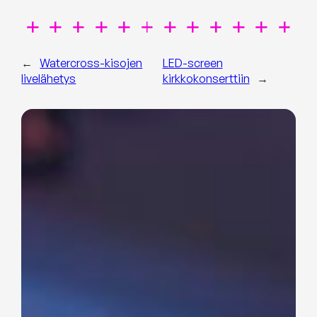
←
Watercross-kisojen
LED-screen
livelähetys
kirkkokonserttiin
→