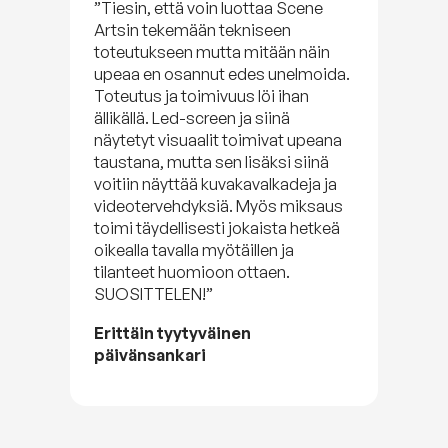
”Tiesin, että voin luottaa Scene
Artsin tekemään tekniseen
toteutukseen mutta mitään näin
upeaa en osannut edes unelmoida.
Toteutus ja toimivuus löi ihan
ällikällä. Led-screen ja siinä
näytetyt visuaalit toimivat upeana
taustana, mutta sen lisäksi siinä
voitiin näyttää kuvakavalkadeja ja
videotervehdyksiä. Myös miksaus
toimi täydellisesti jokaista hetkeä
oikealla tavalla myötäillen ja
tilanteet huomioon ottaen.
SUOSITTELEN!”
Erittäin tyytyväinen
päivänsankari