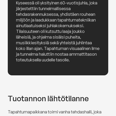
Kyseessä oli yksityinen 60-vuotisjuhla, joka
järjestettiin tunnelmallisessa
tehdasrakennuksessa, yhdistäen rouhean
miljöön ja laadukkaan tapahtumatekniikan
ainutlaatuiseksi juhlakokemukseksi.
Tilaisuuteen oli kutsuttu laaja joukko
läheisiä, ja ohjelma sisälsi puheita,
musiikkiesityksiä sekä yhteistä juhlintaa
koko illan ajan. Tapahtuman visuaalinen ilme
ja tunnelma haluttiin nostaa ammattitason
toteutuksella uudelle tasolle.
Tuotannon lähtötilanne
Tapahtumapaikkana toimi vanha tehdashalli, joka