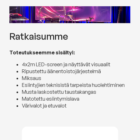
Ratkaisumme
Toteutukseemme sisältyi:
4x2m LED-screen ja näyttävät visuaalit
Ripustettu äänentoistojärjestelmä
Miksaus
Esiintyjien teknisistä tarpeista huolehtiminen
Musta laskostettu taustakangas
Matotettu esiintymislava
Värivalot ja etuvalot