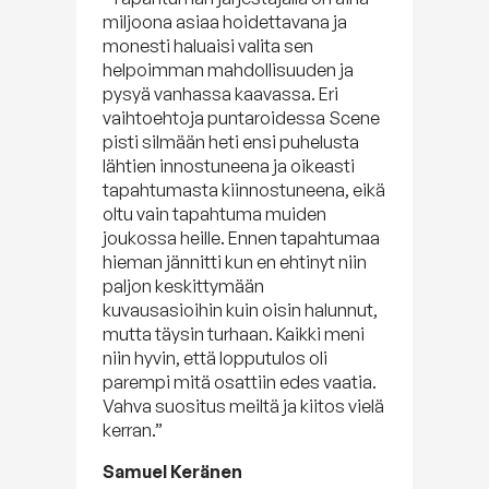
miljoona asiaa hoidettavana ja
monesti haluaisi valita sen
helpoimman mahdollisuuden ja
pysyä vanhassa kaavassa. Eri
vaihtoehtoja puntaroidessa Scene
pisti silmään heti ensi puhelusta
lähtien innostuneena ja oikeasti
tapahtumasta kiinnostuneena, eikä
oltu vain tapahtuma muiden
joukossa heille. Ennen tapahtumaa
hieman jännitti kun en ehtinyt niin
paljon keskittymään
kuvausasioihin kuin oisin halunnut,
mutta täysin turhaan. Kaikki meni
niin hyvin, että lopputulos oli
parempi mitä osattiin edes vaatia.
Vahva suositus meiltä ja kiitos vielä
kerran.”
Samuel Keränen