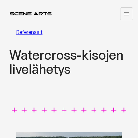
Siirry
sisältöön
Referenssit
Watercross-kisojen
livelähetys