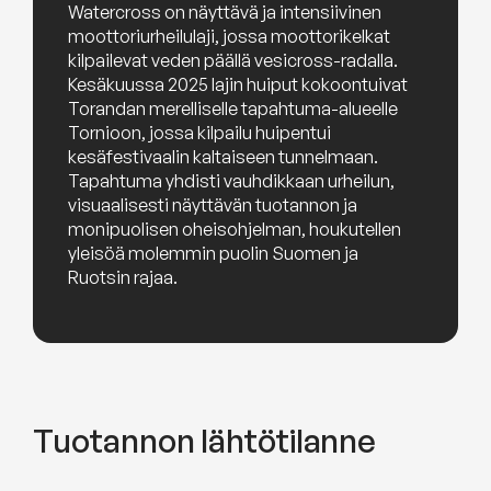
Watercross on näyttävä ja intensiivinen
moottoriurheilulaji, jossa moottorikelkat
kilpailevat veden päällä vesicross-radalla.
Kesäkuussa 2025 lajin huiput kokoontuivat
Torandan merelliselle tapahtuma-alueelle
Tornioon, jossa kilpailu huipentui
kesäfestivaalin kaltaiseen tunnelmaan.
Tapahtuma yhdisti vauhdikkaan urheilun,
visuaalisesti näyttävän tuotannon ja
monipuolisen oheisohjelman, houkutellen
yleisöä molemmin puolin Suomen ja
Ruotsin rajaa.
Tuotannon lähtötilanne