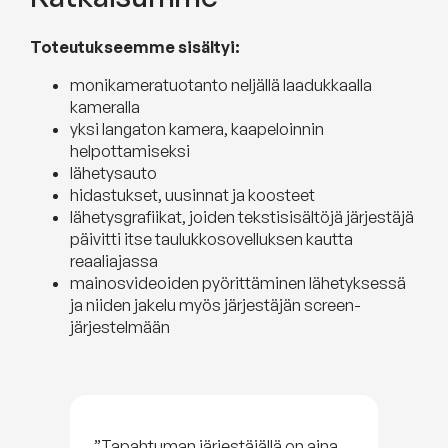
Toteutukseemme sisältyi:
monikameratuotanto neljällä laadukkaalla
kameralla
yksi langaton kamera, kaapeloinnin
helpottamiseksi
lähetysauto
hidastukset, uusinnat ja koosteet
lähetysgrafiikat, joiden tekstisisältöjä järjestäjä
päivitti itse taulukkosovelluksen kautta
reaaliajassa
mainosvideoiden pyörittäminen lähetyksessä
ja niiden jakelu myös järjestäjän screen-
järjestelmään
”Tapahtuman järjestäjällä on aina