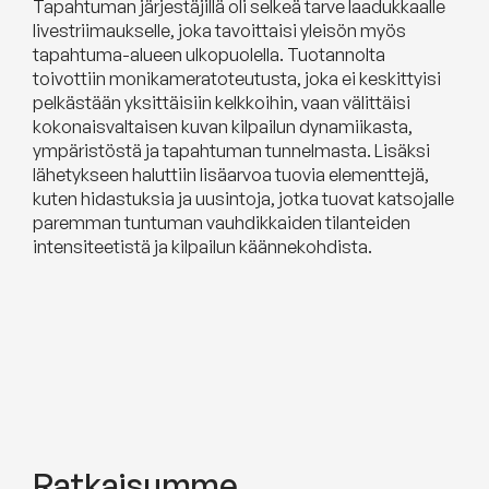
Tapahtuman järjestäjillä oli selkeä tarve laadukkaalle
livestriimaukselle, joka tavoittaisi yleisön myös
tapahtuma-alueen ulkopuolella. Tuotannolta
toivottiin monikameratoteutusta, joka ei keskittyisi
pelkästään yksittäisiin kelkkoihin, vaan välittäisi
kokonaisvaltaisen kuvan kilpailun dynamiikasta,
ympäristöstä ja tapahtuman tunnelmasta. Lisäksi
lähetykseen haluttiin lisäarvoa tuovia elementtejä,
kuten hidastuksia ja uusintoja, jotka tuovat katsojalle
paremman tuntuman vauhdikkaiden tilanteiden
intensiteetistä ja kilpailun käännekohdista.
Ratkaisumme