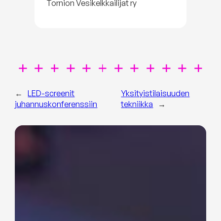
Tornion Vesikelkkailijat ry
←
LED-screenit
Yksityistilaisuuden
juhannuskonferenssiin
tekniikka
→