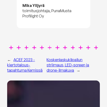
Mika Ylijyrä
toimitusjohtaja, PunaMusta
Profilight Oy
←
ACEF 2023 -
Koskenlasku­kilpailun
kiertotalous­
striimaus, LED-screen ja
tapahtuma Kemissä
drone-ilmakuva
→