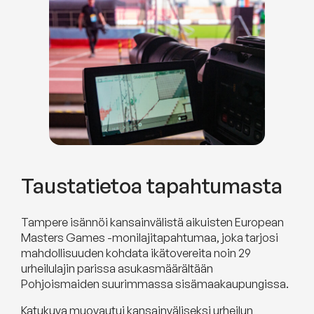
Taustatietoa tapahtumasta
Tampere isännöi kansainvälistä aikuisten European
Masters Games -monilajitapahtumaa, joka tarjosi
mahdollisuuden kohdata ikätovereita noin 29
urheilulajin parissa asukasmäärältään
Pohjoismaiden suurimmassa sisämaakaupungissa.
Katukuva muovautui kansainväliseksi urheilun