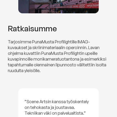
Ratkaisumme
Tarjosimme PunaMusta Profilightille IMAG-
kuvaukset ja skriinimateriaalin operoinnin. Lavan
ohjelma kuvattiin PunaMusta Profilightin upeille
kuvapinnoille monikameratuotantona ja esimerkiksi
tapahtumalle olennainen lipunnosto välitettiin isolta
ruudulta yleisölle.
”Scene Artsin kanssa työskentely
on tehokasta ja joustavaa.
Tekniikan väki on palvelualtista.”