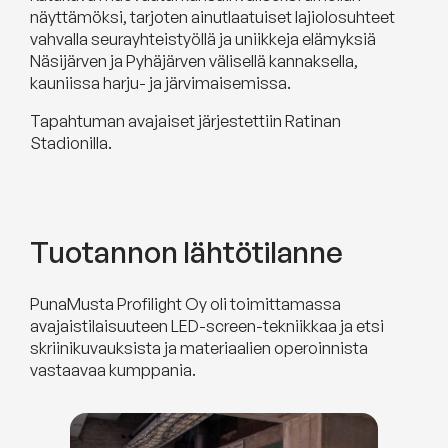
näyttämöksi, tarjoten ainutlaatuiset lajiolosuhteet
vahvalla seurayhteistyöllä ja uniikkeja elämyksiä
Näsijärven­ ja Pyhä­järven välisellä kannaksella,
kauniissa harju- ja järvimaisemissa.
Tapahtuman avajaiset järjestettiin Ratinan
Stadionilla.
Tuotannon lähtötilanne
PunaMusta Profilight Oy oli toimittamassa
avajaistilaisuuteen LED-screen-tekniikkaa ja etsi
skriinikuvauksista ja materiaalien operoinnista
vastaavaa kumppania.