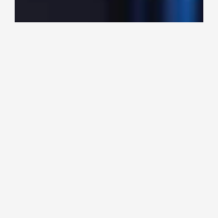
Ota yhteyttä!
Haluatko keskustella seuraavan
tapahtumasi teknisistä ratkaisuista?
Scene Artsin tiimi on valmiina
auttamaan – tehdään yhdessä
tilaisuudestasi unohtumaton
kokemus!