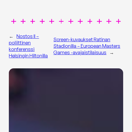
←
Nostos II –
Screen-kuvaukset Ratinan
poliittinen
Stadionilla – European Masters
konferenssi
Games -avajaistilaisuus
→
Helsingin Hiltonilla