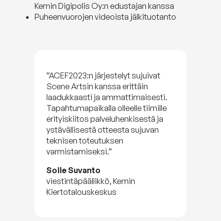
Kemin Digipolis Oy:n edustajan kanssa
Puheenvuorojen videoista jälkituotanto
”ACEF2023:n järjestelyt sujuivat
Scene Artsin kanssa erittäin
laadukkaasti ja ammattimaisesti.
Tapahtumapaikalla olleelle tiimille
erityiskiitos palveluhenkisestä ja
ystävällisestä otteesta sujuvan
teknisen toteutuksen
varmistamiseksi.”
Soile Suvanto
viestintäpäällikkö, Kemin
Kiertotalouskeskus