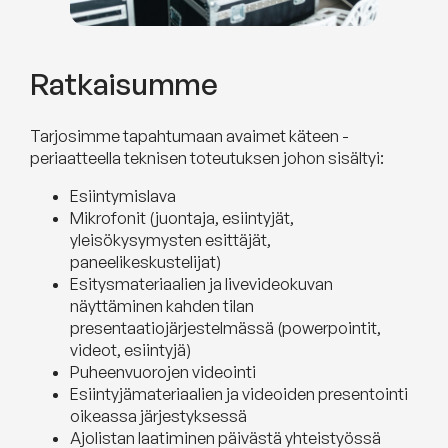
Ratkaisumme
Tarjosimme tapahtumaan avaimet käteen -
periaatteella teknisen toteutuksen johon sisältyi:
Esiintymislava
Mikrofonit (juontaja, esiintyjät,
yleisökysymysten esittäjät,
paneelikeskustelijat)
Esitysmateriaalien ja livevideokuvan
näyttäminen kahden tilan
presentaatiojärjestelmässä (powerpointit,
videot, esiintyjä)
Puheenvuorojen videointi
Esiintyjämateriaalien ja videoiden presentointi
oikeassa järjestyksessä
Ajolistan laatiminen päivästä yhteistyössä