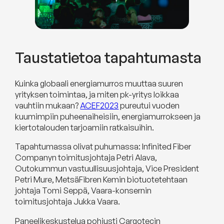
Taustatietoa tapahtumasta
Kuinka globaali energiamurros muuttaa suuren
yrityksen toimintaa, ja miten pk-yritys loikkaa
vauhtiin mukaan?
ACEF2023
pureutui vuoden
kuumimpiin puheenaiheisiin, energiamurrokseen ja
kiertotalouden tarjoamiin ratkaisuihin.
Tapahtumassa olivat puhumassa: Infinited Fiber
Companyn toimitusjohtaja Petri Alava,
Outokummun vastuullisuusjohtaja, Vice President
Petri Mure, MetsäFibren Kemin biotuotetehtaan
johtaja Tomi Seppä, Vaara-konsernin
toimitusjohtaja Jukka Vaara.
Paneelikeskustelua pohjusti Cargotecin