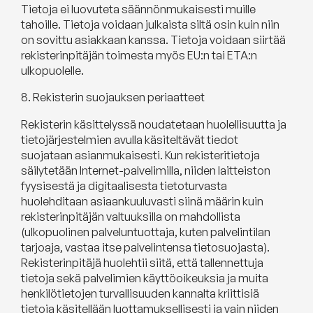
Tietoja ei luovuteta säännönmukaisesti muille
tahoille. Tietoja voidaan julkaista siltä osin kuin niin
on sovittu asiakkaan kanssa. Tietoja voidaan siirtää
rekisterinpitäjän toimesta myös EU:n tai ETA:n
ulkopuolelle.
8. Rekisterin suojauksen periaatteet
Rekisterin käsittelyssä noudatetaan huolellisuutta ja
tietojärjestelmien avulla käsiteltävät tiedot
suojataan asianmukaisesti. Kun rekisteritietoja
säilytetään Internet-palvelimilla, niiden laitteiston
fyysisestä ja digitaalisesta tietoturvasta
huolehditaan asiaankuuluvasti siinä määrin kuin
rekisterinpitäjän valtuuksilla on mahdollista
(ulkopuolinen palveluntuottaja, kuten palvelintilan
tarjoaja, vastaa itse palvelintensa tietosuojasta).
Rekisterinpitäjä huolehtii siitä, että tallennettuja
tietoja sekä palvelimien käyttöoikeuksia ja muita
henkilötietojen turvallisuuden kannalta kriittisiä
tietoja käsitellään luottamuksellisesti ja vain niiden