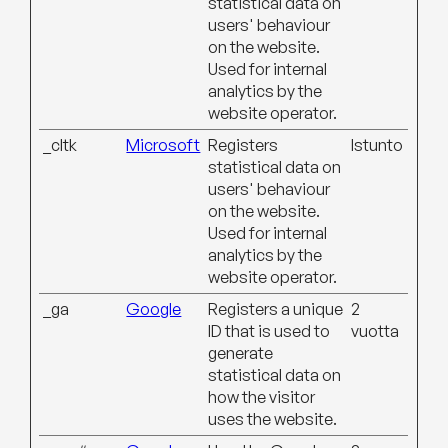
statistical data on
users' behaviour
on the website.
Used for internal
analytics by the
website operator.
_cltk
Microsoft
Registers
Istunto
statistical data on
users' behaviour
on the website.
Used for internal
analytics by the
website operator.
_ga
Google
Registers a unique
2
ID that is used to
vuotta
generate
statistical data on
how the visitor
uses the website.