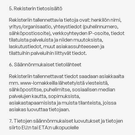
5. Rekisterin tietosisältö
Rekisteriin tallennettavia tietoja ovat: henkilön nimi,
yritys/organisaatio, yhteystiedot (puhelinnumero,
sähköpostiosoite), verkkoyhteyden IP-osoite, tiedot
tilatuista palveluista ja niiden muutoksista,
laskutustiedot, muut asiakassuhteeseen ja
tilattuihin palveluihin liittyvät tiedot.
6. Säännönmukaiset tietolähteet
Rekisteriin tallennettavat tiedot saadaan asiakkaalta
mm. www-lomakkeilla lähetetyistä viesteistä,
sähköpostitse, puhelimitse, sosiaalisen median
palvelujen kautta, sopimuksista,
asiakastapaamisista ja muista tilanteista, joissa
asiakas luovuttaa tietojaan.
7. Tietojen säännönmukaiset luovutukset ja tietojen
siirto EU:n tai ETA:n ulkopuolelle