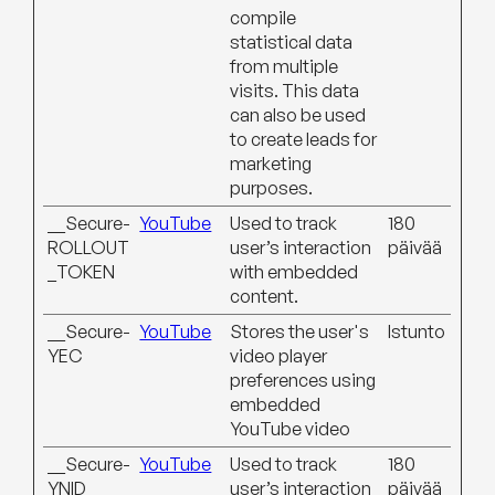
compile
statistical data
from multiple
visits. This data
can also be used
to create leads for
marketing
purposes.
__Secure-
YouTube
Used to track
180
ROLLOUT
user’s interaction
päivää
_TOKEN
with embedded
content.
__Secure-
YouTube
Stores the user's
Istunto
YEC
video player
preferences using
embedded
YouTube video
__Secure-
YouTube
Used to track
180
YNID
user’s interaction
päivää