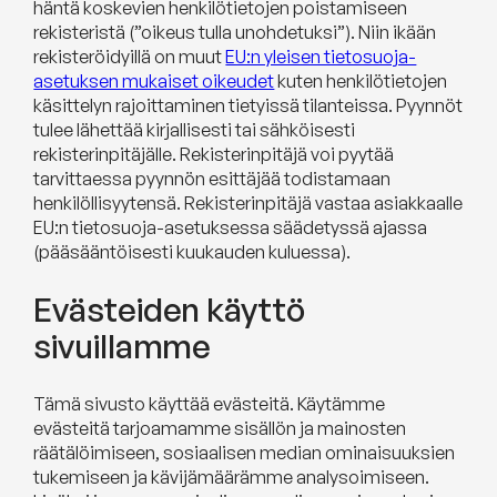
häntä koskevien henkilötietojen poistamiseen
rekisteristä (”oikeus tulla unohdetuksi”). Niin ikään
rekisteröidyillä on muut
EU:n yleisen tietosuoja-
asetuksen mukaiset oikeudet
kuten henkilötietojen
käsittelyn rajoittaminen tietyissä tilanteissa. Pyynnöt
tulee lähettää kirjallisesti tai sähköisesti
rekisterinpitäjälle. Rekisterinpitäjä voi pyytää
tarvittaessa pyynnön esittäjää todistamaan
henkilöllisyytensä. Rekisterinpitäjä vastaa asiakkaalle
EU:n tietosuoja-asetuksessa säädetyssä ajassa
(pääsääntöisesti kuukauden kuluessa).
Evästeiden käyttö
sivuillamme
Tämä sivusto käyttää evästeitä. Käytämme
evästeitä tarjoamamme sisällön ja mainosten
räätälöimiseen, sosiaalisen median ominaisuuksien
tukemiseen ja kävijämäärämme analysoimiseen.