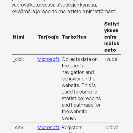
vuorovaikutuksessa sivustojen kanssa,
keräämällä ja raportoimalla tietoja nimettömästi.
Säilyt
yksen
Nimi
Tarjoaja
Tarkoitus
enim
mäisk
esto
_clck
Microsoft
Collects data on
1 vuosi
the user’s
navigation and
behavior on the
website. This is
used to compile
statistical reports
and heatmaps for
the website
owner.
_clsk
Microsoft
Registers
1 päivä