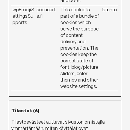
and bots.
wpEmojiS
sceneart
This cookie is
Istunto
ettingsSu
s.fi
part of a bundle of
pports
cookies which
serve the purpose
of content
delivery and
presentation. The
cookies keep the
correct state of
font, blog/picture
sliders, color
themes and other
website settings.
Tilastot (6)
Tilastoevästeet auttavat sivuston omistajia
ymmärtämään, miten käyttäjät ovat