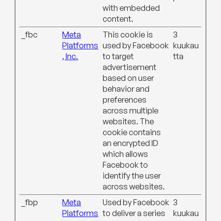
with embedded
content.
_fbc
Meta
This cookie is
3
Platforms
used by Facebook
kuukau
, Inc.
to target
tta
advertisement
based on user
behavior and
preferences
across multiple
websites. The
cookie contains
an encrypted ID
which allows
Facebook to
identify the user
across websites.
_fbp
Meta
Used by Facebook
3
Platforms
to deliver a series
kuukau