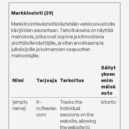
Markkinointi (29)
Markkinointievästeitä käytetään verkkosivustoilla
kävijöiden seurantaan. Tarkoituksena on näyttää
mainoksia, jotka ovat sopivia ja kiinnostavia
yksittäisille käyttäjille, ja siten arvokkaampia
julkaisijoille ja kolmansien osapuolten
mainostajille.
Säilyt
yksen
Nimi
Tarjoaja
Tarkoitus
enim
mäisk
esto
[empty
tr-
Tracks the
Istunto
name]
rc.lfeeder.
individual
com
sessions on the
website, allowing
the website to