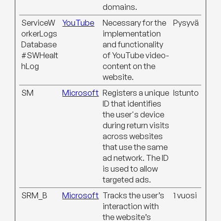
domains.
ServiceW
YouTube
Necessary for the
Pysyvä
orkerLogs
implementation
Database
and functionality
#SWHealt
of YouTube video-
hLog
content on the
website.
SM
Microsoft
Registers a unique
Istunto
ID that identifies
the user's device
during return visits
across websites
that use the same
ad network. The ID
is used to allow
targeted ads.
SRM_B
Microsoft
Tracks the user’s
1 vuosi
interaction with
the website’s