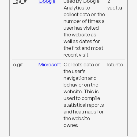
_ga_#
Google
Used by Google
2
Analytics to
vuotta
collect data on the
number of times a
user has visited
the website as
well as dates for
the first and most
recent visit.
c.gif
Microsoft
Collects data on
Istunto
the user’s
navigation and
behavior on the
website. This is
used to compile
statistical reports
and heatmaps for
the website
owner.