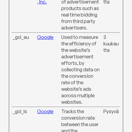
, Inc.
of advertisement
tta
products such as
real time bidding
from third party
advertisers.
_gcl_au
Google
Used to measure
3
the efficiency of
kuukau
the website’s
tta
advertisement
efforts, by
collecting data on
the conversion
rate of the
website’s ads
across multiple
websites.
_gcl_ls
Google
Tracks the
Pysyvä
conversion rate
between the user
and the