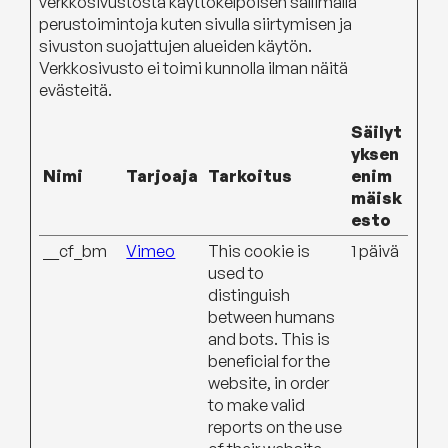
verkkosivustosta käyttökelpoisen sallimalla
perustoimintoja kuten sivulla siirtymisen ja
sivuston suojattujen alueiden käytön.
Verkkosivusto ei toimi kunnolla ilman näitä
evästeitä.
Säilyt
yksen
Nimi
Tarjoaja
Tarkoitus
enim
mäisk
esto
__cf_bm
Vimeo
This cookie is
1 päivä
used to
distinguish
between humans
and bots. This is
beneficial for the
website, in order
to make valid
reports on the use