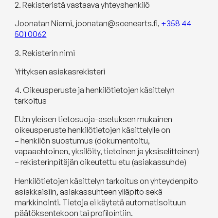
2. Rekisteristä vastaava yhteyshenkilö
Joonatan Niemi, joonatan@scenearts.fi,
+358 44
501 0062
3. Rekisterin nimi
Yrityksen asiakasrekisteri
4. Oikeusperuste ja henkilötietojen käsittelyn
tarkoitus
EU:n yleisen tietosuoja-asetuksen mukainen
oikeusperuste henkilötietojen käsittelylle on
– henkilön suostumus (dokumentoitu,
vapaaehtoinen, yksilöity, tietoinen ja yksiselitteinen)
– rekisterinpitäjän oikeutettu etu (asiakassuhde)
Henkilötietojen käsittelyn tarkoitus on yhteydenpito
asiakkaisiin, asiakassuhteen ylläpito sekä
markkinointi. Tietoja ei käytetä automatisoituun
päätöksentekoon tai profilointiin.