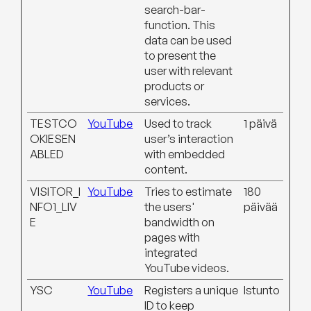
search-bar-
function. This
data can be used
to present the
user with relevant
products or
services.
TESTCO
YouTube
Used to track
1 päivä
OKIESEN
user’s interaction
ABLED
with embedded
content.
VISITOR_I
YouTube
Tries to estimate
180
NFO1_LIV
the users'
päivää
E
bandwidth on
pages with
integrated
YouTube videos.
YSC
YouTube
Registers a unique
Istunto
ID to keep