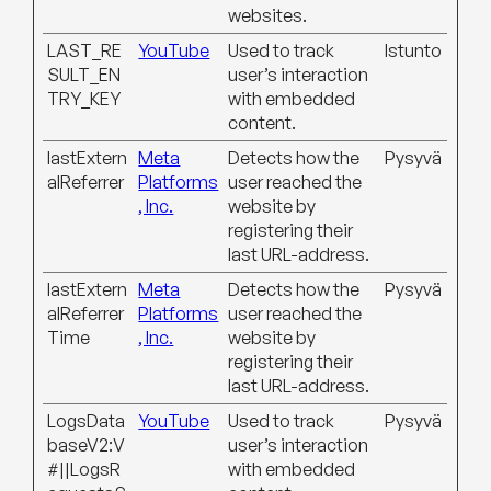
websites.
LAST_RE
YouTube
Used to track
Istunto
SULT_EN
user’s interaction
TRY_KEY
with embedded
content.
lastExtern
Meta
Detects how the
Pysyvä
alReferrer
Platforms
user reached the
, Inc.
website by
registering their
last URL-address.
lastExtern
Meta
Detects how the
Pysyvä
alReferrer
Platforms
user reached the
Time
, Inc.
website by
registering their
last URL-address.
LogsData
YouTube
Used to track
Pysyvä
baseV2:V
user’s interaction
#||LogsR
with embedded