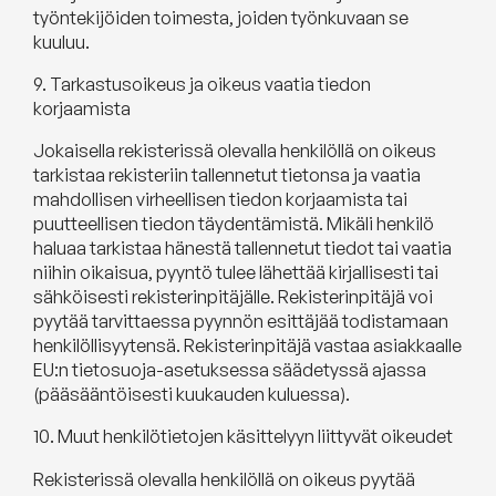
työntekijöiden toimesta, joiden työnkuvaan se
kuuluu.
9. Tarkastusoikeus ja oikeus vaatia tiedon
korjaamista
Jokaisella rekisterissä olevalla henkilöllä on oikeus
tarkistaa rekisteriin tallennetut tietonsa ja vaatia
mahdollisen virheellisen tiedon korjaamista tai
puutteellisen tiedon täydentämistä. Mikäli henkilö
haluaa tarkistaa hänestä tallennetut tiedot tai vaatia
niihin oikaisua, pyyntö tulee lähettää kirjallisesti tai
sähköisesti rekisterinpitäjälle. Rekisterinpitäjä voi
pyytää tarvittaessa pyynnön esittäjää todistamaan
henkilöllisyytensä. Rekisterinpitäjä vastaa asiakkaalle
EU:n tietosuoja-asetuksessa säädetyssä ajassa
(pääsääntöisesti kuukauden kuluessa).
10. Muut henkilötietojen käsittelyyn liittyvät oikeudet
Rekisterissä olevalla henkilöllä on oikeus pyytää