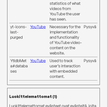
statistics of what
videos from
YouTube the user
has seen.
yt-icons-
YouTube
Necessary for the
Pysyvä
last-
implementation
purged
and functionality
of YouTube video-
content on the
website.
YtIdbMet
YouTube
Used to track
Pysyvä
a#databa
user’s interaction
ses
with embedded
content.
Luokittelemattomat (1)
Luokittelemattomat evästeet ovat evästeitä, joita