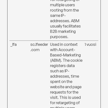
multiple users
rooting from the
same IP-
addresses. ABM
usually facilitates
B2B marketing
purposes.
_lfa
sc.lfeeder
Used in context
1 vuosi
.com
with Account-
Based-Marketing
(ABM). The cookie
registers data
such as IP-
addresses, time
spent on the
website and page
requests for the
visit. This is used
for retargeting of