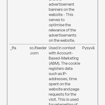
advertisement
banners on the
website - This
serves to
optimise the
relevance of the
advertisements
on the website.
_lfa
sc.lfeeder
Used in context
Pysyvä
.com
with Account-
Based-Marketing
(ABM). The cookie
registers data
such as IP-
addresses, time
spent on the
website and page
requests for the
visit. This is used
for retargeting of