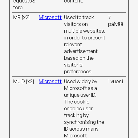
equestsS
content.
tore
MR [x2]
Microsoft
Used to track
7
visitors on
päivää
multiple websites,
in order to present
relevant
advertisement
based on the
visitor's
preferences.
MUID [x2]
Microsoft
Used widely by
1 vuosi
Microsoft as a
unique user ID.
The cookie
enables user
tracking by
synchronising the
ID across many
Microsoft