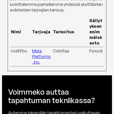
luokittelemme parhaillamme yhdessä yksittäisten
evästeiden tarjoajien kanssa.
Säilyt
yksen
Nimi
Tarjoaja
Tarkoitus
enim
mäisk
esto
multiFbc
Meta
Odottaa
Pysyvä
Platforms
, Inc.
Voimmeko auttaa
tapahtuman tekniikassa?
Autamme tekemään tapahtumastasi vaikuttavan,