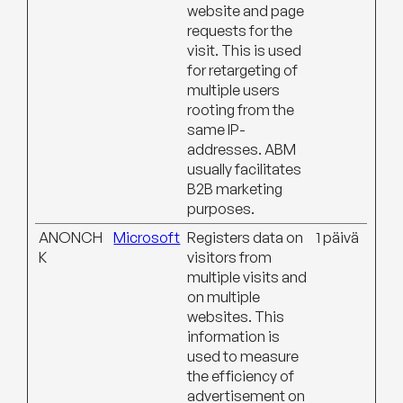
website and page
requests for the
visit. This is used
for retargeting of
multiple users
rooting from the
same IP-
addresses. ABM
usually facilitates
B2B marketing
purposes.
ANONCH
Microsoft
Registers data on
1 päivä
K
visitors from
multiple visits and
on multiple
websites. This
information is
used to measure
the efficiency of
advertisement on