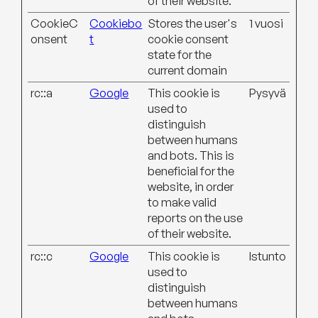
of their website.
CookieC
Cookiebo
Stores the user's
1 vuosi
onsent
t
cookie consent
state for the
current domain
rc::a
Google
This cookie is
Pysyvä
used to
distinguish
between humans
and bots. This is
beneficial for the
website, in order
to make valid
reports on the use
of their website.
rc::c
Google
This cookie is
Istunto
used to
distinguish
between humans