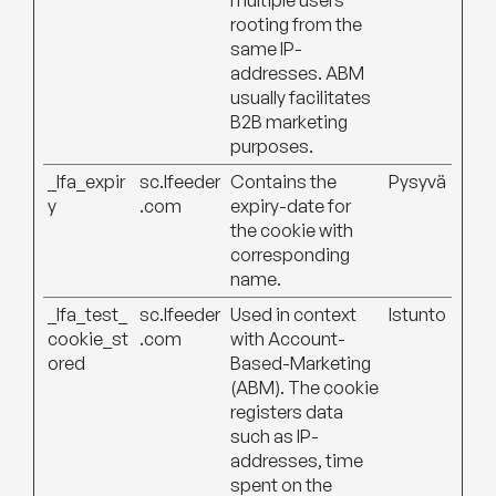
multiple users
rooting from the
same IP-
addresses. ABM
usually facilitates
B2B marketing
purposes.
_lfa_expir
sc.lfeeder
Contains the
Pysyvä
y
.com
expiry-date for
the cookie with
corresponding
name.
_lfa_test_
sc.lfeeder
Used in context
Istunto
cookie_st
.com
with Account-
ored
Based-Marketing
(ABM). The cookie
registers data
such as IP-
addresses, time
spent on the