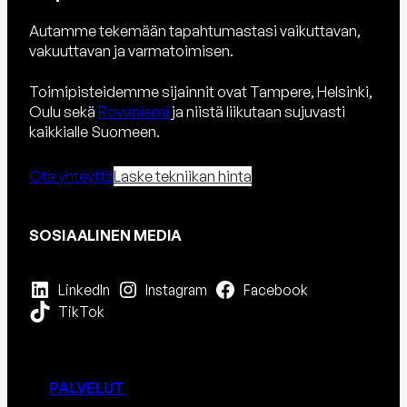
Autamme tekemään tapahtumastasi vaikuttavan,
vakuuttavan ja varmatoimisen.
Toimipisteidemme sijainnit ovat Tampere, Helsinki,
Oulu sekä
Rovaniemi
ja niistä liikutaan sujuvasti
kaikkialle Suomeen.
Ota yhteyttä
Laske tekniikan hinta
SOSIAALINEN MEDIA
LinkedIn
Instagram
Facebook
TikTok
PALVELUT