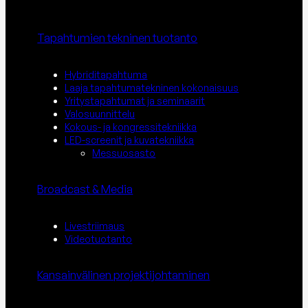
Tapahtumien tekninen tuotanto
Hybriditapahtuma
Laaja tapahtumatekninen kokonaisuus
Yritystapahtumat ja seminaarit
Valosuunnittelu
Kokous- ja kongressitekniikka
LED-screenit ja kuvatekniikka
Messuosasto
Broadcast & Media
Livestriimaus
Videotuotanto
Kansainvälinen projektijohtaminen