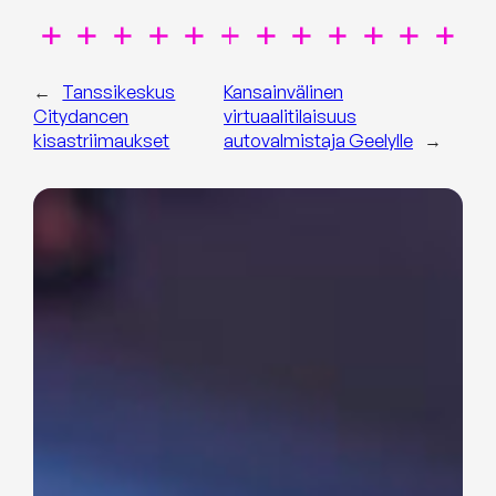
←
Tanssikeskus
Kansainvälinen
Citydancen
virtuaalitilaisuus
kisastriimaukset
autovalmistaja Geelylle
→