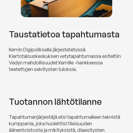
Taustatietoa tapahtumasta
Kemin Digipoliksella järjestetetyssä
Kiertotalouskeskuksen vetytapahtumassa esiteltiin
Vedyn mahdollisuudet Kemille -hankkeessa
teetettyjen selvitysten tuloksia.
Tuotannon lähtötilanne
Tapahtumanjärjestäjä etsi tapahtumalleen teknistä
kumppania, joka huolehtisi tilaisuuden
äänentoistosta ja mikityksistä, diaesitysten