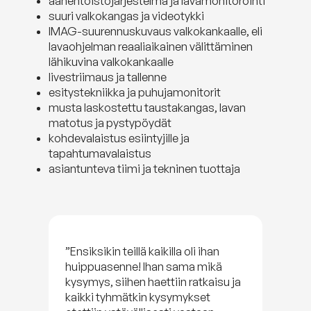
äänentoistojärjestelmä ja lavamonitorointi
suuri valkokangas ja videotykki
IMAG-suurennuskuvaus valkokankaalle, eli
lavaohjelman reaaliaikainen välittäminen
lähikuvina valkokankaalle
livestriimaus ja tallenne
esitystekniikka ja puhujamonitorit
musta laskostettu taustakangas, lavan
matotus ja pystypöydät
kohdevalaistus esiintyjille ja
tapahtumavalaistus
asiantunteva tiimi ja tekninen tuottaja
”Ensiksikin teillä kaikilla oli ihan
huippuasenne! Ihan sama mikä
kysymys, siihen haettiin ratkaisu ja
kaikki tyhmätkin kysymykset