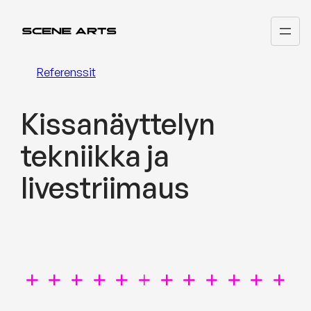
Siirry
sisältöön
Referenssit
Kissanäyttelyn
tekniikka ja
livestriimaus