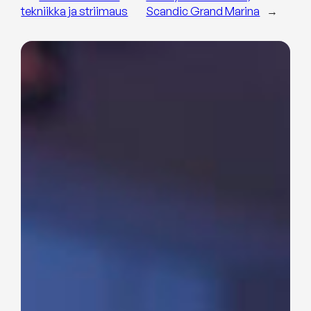
tekniikka ja striimaus
Scandic Grand Marina
→