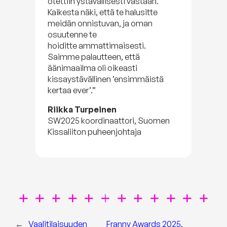
otettiin ystävällisesti vastaan.
Kaikesta näki, että te halusitte
meidän onnistuvan, ja oman
osuutenne te
hoiditte ammattimaisesti.
Saimme palautteen, että
äänimaailma oli oikeasti
kissaystävällinen ’ensimmäistä
kertaa ever’.”
Riikka Turpeinen
SW2025 koordinaattori, Suomen
Kissaliiton puheenjohtaja
←
Vaalitilaisuuden
Franny Awards 2025,