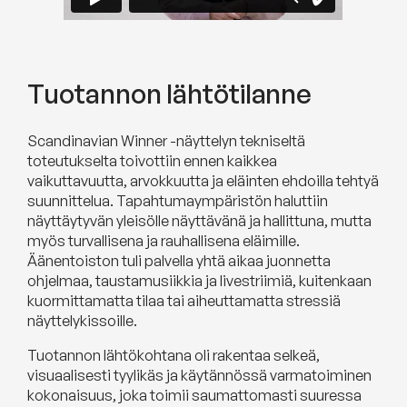
Tuotannon lähtötilanne
Scandinavian Winner -näyttelyn tekniseltä
toteutukselta toivottiin ennen kaikkea
vaikuttavuutta, arvokkuutta ja eläinten ehdoilla tehtyä
suunnittelua. Tapahtumaympäristön haluttiin
näyttäytyvän yleisölle näyttävänä ja hallittuna, mutta
myös turvallisena ja rauhallisena eläimille.
Äänentoiston tuli palvella yhtä aikaa juonnetta
ohjelmaa, taustamusiikkia ja livestriimiä, kuitenkaan
kuormittamatta tilaa tai aiheuttamatta stressiä
näyttelykissoille.
Tuotannon lähtökohtana oli rakentaa selkeä,
visuaalisesti tyylikäs ja käytännössä varmatoiminen
kokonaisuus, joka toimii saumattomasti suuressa