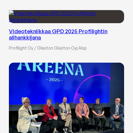
Videotekniikkaa GPD 2025 Profilightin
alihankkijana
Profilight Oy / Glaston Glaston Oyj Abp