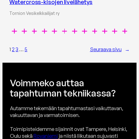
Watercross-kisojen livelähetys
Tornion Vesikelkkailijat ry
1
2
3
…
5
Seuraava sivu
→
Voimmeko auttaa
tapahtuman tekniikassa?
Autamme tekemään tapahtumastasi vaikuttavan,
vakuuttavan ja varmatoimisen.
Toimipisteidemme sijainnit ovat Tampere, Helsinki,
Oulu sekä
Rovaniemi
ja niistä liikutaan sujuvasti