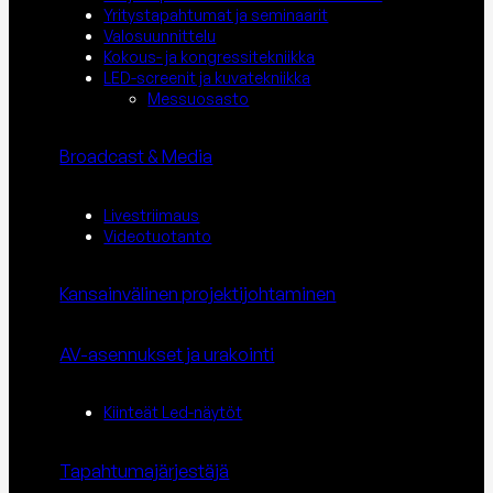
Yritystapahtumat ja seminaarit
Valosuunnittelu
Kokous- ja kongressitekniikka
LED-screenit ja kuvatekniikka
Messuosasto
Broadcast & Media
Livestriimaus
Videotuotanto
Kansainvälinen projektijohtaminen
AV-asennukset ja urakointi
Kiinteät Led-näytöt
Tapahtuma­järjestäjä