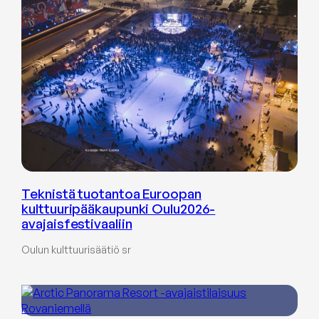
Teknistä tuotantoa Euroopan
kulttuuripääkaupunki Oulu2026-
avajaisfestivaaliin
Oulun kulttuurisäätiö sr