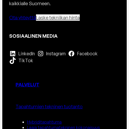
kaikkialle Suomeen.
Ota yhteyttä
Laske tekniikan hinta
SOSIAALINEN MEDIA
LinkedIn
Instagram
Facebook
TikTok
PALVELUT
Tapahtumien tekninen tuotanto
Hybriditapahtuma
Laaja tapahtumatekninen kokonaisuus